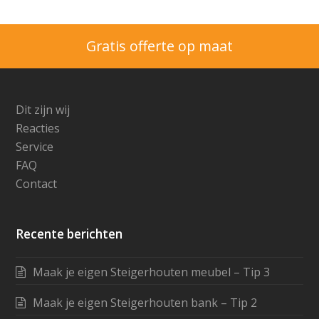
Gratis offerte op maat
Dit zijn wij
Reacties
Service
FAQ
Contact
Recente berichten
Maak je eigen Steigerhouten meubel – Tip 3
Maak je eigen Steigerhouten bank – Tip 2