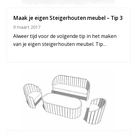
Maak je eigen Steigerhouten meubel – Tip 3
9 maart 2017
Alweer tijd voor de volgende tip in het maken
van je eigen steigerhouten meubel. Tip…