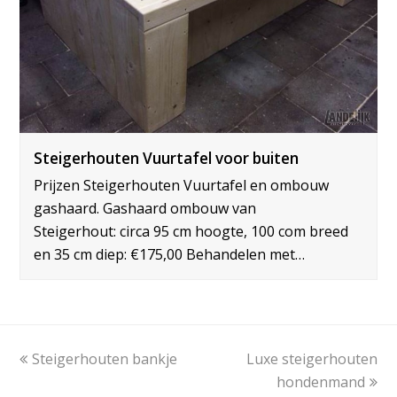
Steigerhouten Vuurtafel voor buiten
Prijzen Steigerhouten Vuurtafel en ombouw
gashaard. Gashaard ombouw van
Steigerhout: circa 95 cm hoogte, 100 com breed
en 35 cm diep: €175,00 Behandelen met…
Vorige
Steigerhouten bankje
Luxe steigerhouten
next
tab:
post:
hondenmand
Gratis offerte op maat