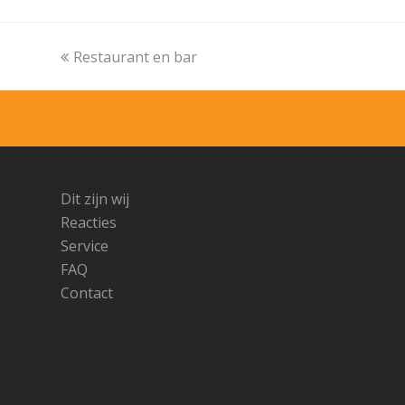
Vorige
Restaurant en bar
tab:
Dit zijn wij
Reacties
Service
FAQ
Contact