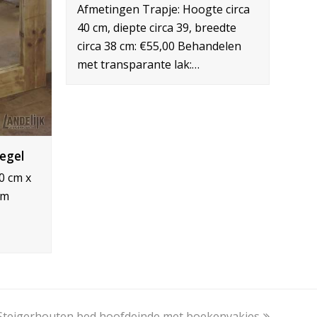
Afmetingen Trapje: Hoogte circa
40 cm, diepte circa 39, breedte
circa 38 cm: €55,00 Behandelen
met transparante lak:…
egel
0 cm x
cm
Steigerhouten bed hoofdeinde met boekenvakjes
next