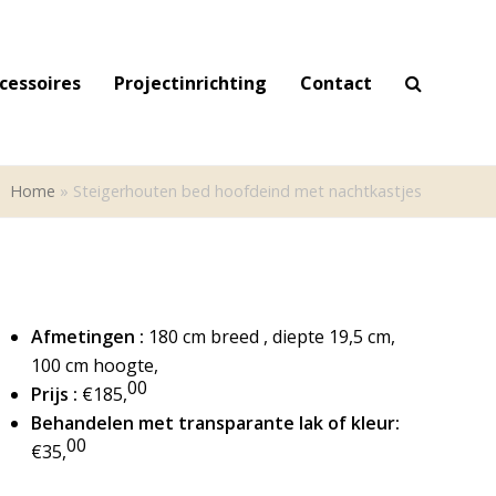
cessoires
Projectinrichting
Contact
Home
»
Steigerhouten bed hoofdeind met nachtkastjes
Afmetingen :
180 cm breed , diepte 19,5 cm,
100 cm hoogte,
00
Prijs :
€185,
Behandelen met transparante lak of kleur:
00
€35,