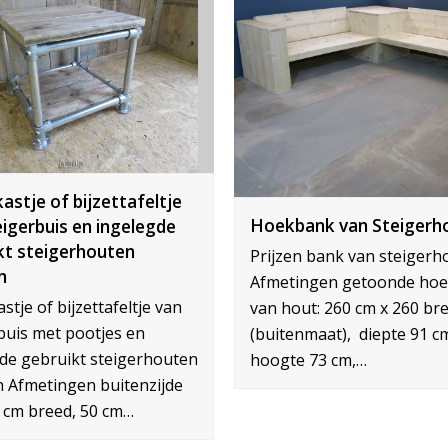
astje of bijzettafeltje
Hoekbank van Steigerh
eigerbuis en ingelegde
kt steigerhouten
Prijzen bank van steigerh
n
Afmetingen getoonde ho
stje of bijzettafeltje van
van hout: 260 cm x 260 br
buis met pootjes en
(buitenmaat), diepte 91 c
de gebruikt steigerhouten
hoogte 73 cm,…
 Afmetingen buitenzijde
0 cm breed, 50 cm…