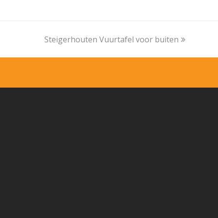
Steigerhouten Vuurtafel voor buiten
next
post: