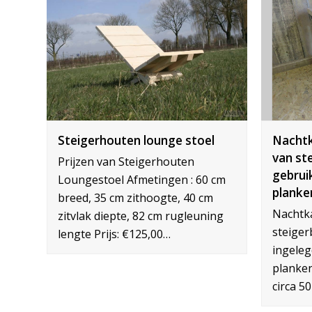
Steigerhouten lounge stoel
Nachtk
van st
Prijzen van Steigerhouten
gebrui
Loungestoel Afmetingen : 60 cm
planke
breed, 35 cm zithoogte, 40 cm
Nachtka
zitvlak diepte, 82 cm rugleuning
steiger
lengte Prijs: €125,00…
ingeleg
planken
circa 5