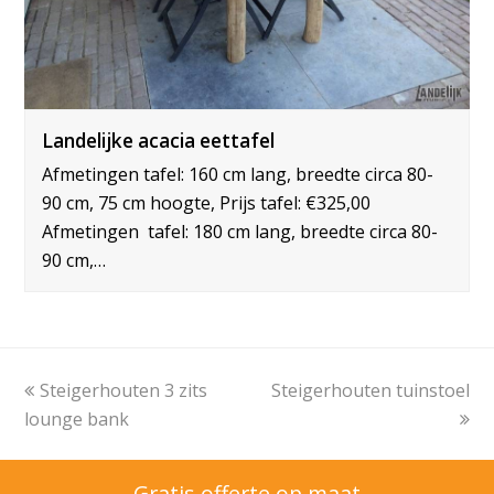
Landelijke acacia eettafel
Afmetingen tafel: 160 cm lang, breedte circa 80-
90 cm, 75 cm hoogte, Prijs tafel: €325,00
Afmetingen tafel: 180 cm lang, breedte circa 80-
90 cm,…
Vorige
Steigerhouten 3 zits
Steigerhouten tuinstoel
next
lounge bank
tab:
post:
Gratis offerte op maat