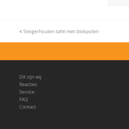
Vorige
Steigerhouten tafel met blokpoten
tab:
Dit zijn wij
Reacties
Service
FAQ
Contact