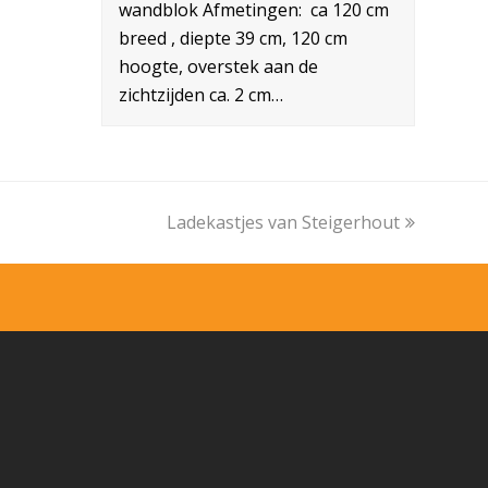
wandblok Afmetingen: ca 120 cm
breed , diepte 39 cm, 120 cm
hoogte, overstek aan de
zichtzijden ca. 2 cm…
Ladekastjes van Steigerhout
next
post: