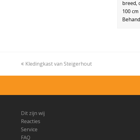
breed, 
100 cm 
Behand
Vorige
Kledingkast van Steigerhout
tab:
Dit zijn wij
Reacties
Service
FAQ