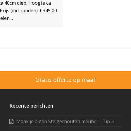
ca 40cm diep. Hoogte ca
Prijs (incl randen): €345,00
elen…
Gratis offerte op maat
Recente berichten
Maak je eigen Steigerhouten meubel – Tip 3