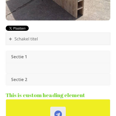
Ut elit tellus, luctus nec ullamcorper mattis,
pulvinar dapibus leo.
Schakel titel
Sectie 1
Sectie 2
This is custom heading element